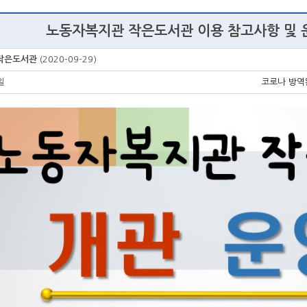
노동자복지관 작은도서관 이용 참고사항 및 운
작은도서관
(2020-09-29)
일
코로나 방역완