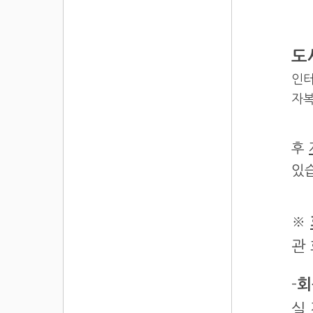
도
인
자복
후
있
※
관
-
회
실