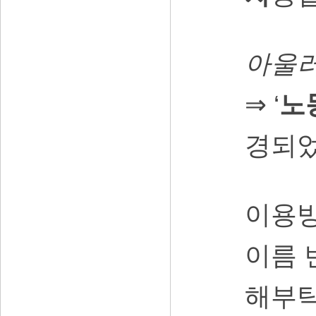
아울러
⇒ ‘
노
경되
이용방
이름 
해부