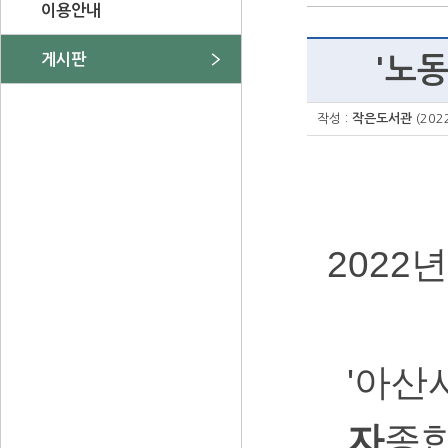
이용안내
게시판
'노
작성 :
작은도서관
(202
2022
'아산
자
종